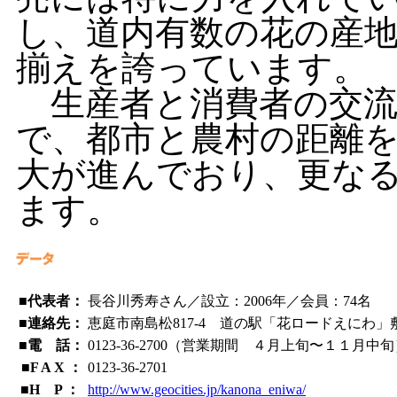
し、道内有数の花の産
揃えを誇っています。
生産者と消費者の交流
で、都市と農村の距離
大が進んでおり、更な
ます。
■代表者：
長谷川秀寿さん／設立：2006年／会員：74名
■連絡先：
恵庭市南島松817-4 道の駅「花ロードえにわ」
■電 話：
0123-36-2700（営業期間 ４月上旬〜１１月中
■F A X ：
0123-36-2701
■H P ：
http://www.geocities.jp/kanona_eniwa/