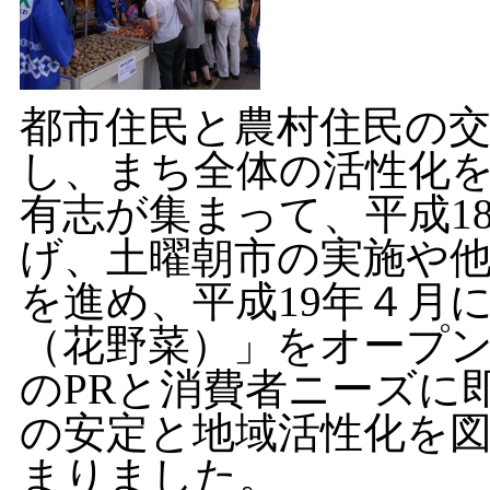
都市住民と農村住民の
し、まち全体の活性化
有志が集まって、平成1
げ、土曜朝市の実施や
を進め、平成19年４月
（花野菜）」をオープ
のPRと消費者ニーズに
の安定と地域活性化を
まりました。