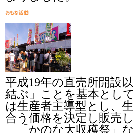
平成19年の直売所開設
結ぶ」ことを基本とし
は生産者主導型とし、
合う価格を決定し販売
「かのな大収穫祭」な