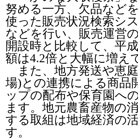
努める一方、欠品など
使った販売状況検索シ
などを行い、販売運営
開設時と比較して、平成2
額は4.2倍と大幅に増え
また、地方発送や恵庭
場)との連携による商品
ップの配布や保育園へ
ます。地元農畜産物の
する取組は地域経済の
す。