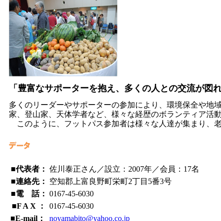
「豊富なサポーターを抱え、多くの人との交流が図
多くのリーダーやサポーターの参加により、環境保全や地
家、登山家、天体学者など、様々な経歴のボランティア活
このように、フットパス参加者は様々な人達が集まり、老
■代表者：
佐川泰正さん／設立：2007年／会員：17名
■連絡先：
空知郡上富良野町栄町2丁目5番3号
■電 話：
0167-45-6030
■F A X ：
0167-45-6030
■E-mail：
noyamabito@yahoo.co.jp