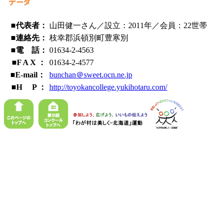
■代表者：
山田健一さん／設立：2011年／会員：22世帯
■連絡先：
枝幸郡浜頓別町豊寒別
■電 話：
01634-2-4563
■F A X ：
01634-2-4577
■E-mail：
bunchan＠sweet.ocn.ne.jp
■H P ：
http://toyokancollege.yukihotaru.com/