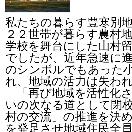
私たちの暮らす豊寒別
２２世帯が暮らす農村
学校を舞台にした山村
でしたが、近年急速に
のシンボルでもあった
れ、地域の活力は失わ
「再び地域を活性化さ
いの次なる道として閉
村の交流」の推進を決
を発足させ地域住民全