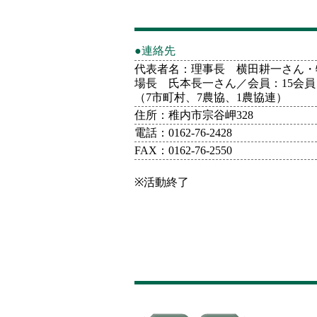
●連絡先
代表者名：理事長 横田耕一さん・
場長 氏本長一さん／会員：15会員
（7市町村、7農協、1農協連）
住所：稚内市宗谷岬328
電話：0162-76-2428
FAX：0162-76-2550
※活動終了