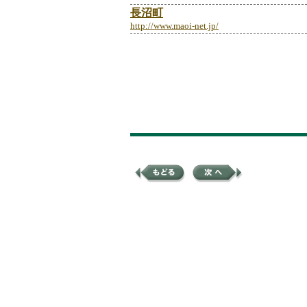
長沼町
http://www.maoi-net.jp/