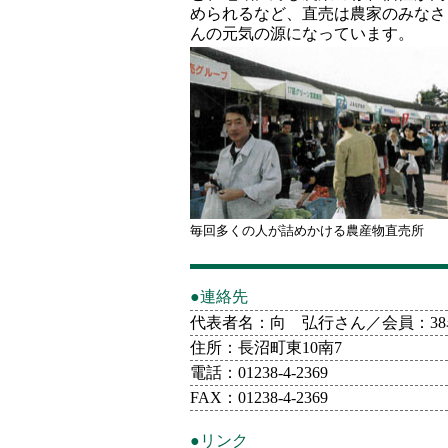
められるなど、直売は農家のみなさ
んの元気の源になっています。
毎回多くの人が詰めかける農産物直売所
●連絡先
代表者名：向 弘行さん／会員：38
住所：長沼町東10南7
電話：01238-4-2369
FAX：01238-4-2369
●リンク