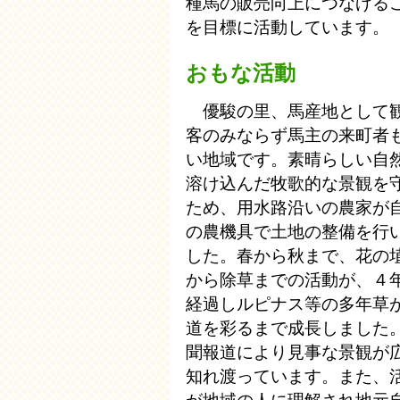
種馬の販売向上につなげる
を目標に活動しています。
おもな活動
優駿の里、馬産地として
客のみならず馬主の来町者
い地域です。素晴らしい自
溶け込んだ牧歌的な景観を
ため、用水路沿いの農家が
の農機具で土地の整備を行
した。春から秋まで、花の
から除草までの活動が、４
経過しルピナス等の多年草
道を彩るまで成長しました
聞報道により見事な景観が
知れ渡っています。また、