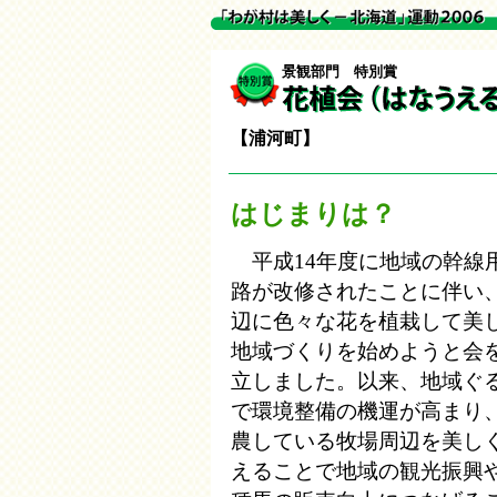
景観部門 特別賞
【浦河町】
はじまりは？
平成14年度に地域の幹線
路が改修されたことに伴い
辺に色々な花を植栽して美
地域づくりを始めようと会
立しました。以来、地域ぐ
で環境整備の機運が高まり
農している牧場周辺を美し
えることで地域の観光振興