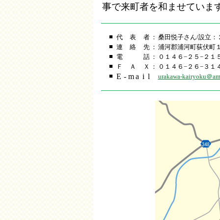
事で来町者を和ませていま
■
代
表
者
：
桑田悦子さん/設立：
■
連
絡
先
：
浦河郡浦河町荻伏町
■
電
話
：
０１４６−２５−２１
■
Ｆ
Ａ
Ｘ
：
０１４６−２６−３１
■
E
-
m
a
i
l
urakawa-kairyoku＠ambe