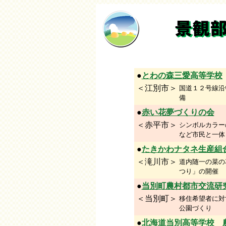
●
とわの森三愛高等学校
＜江別市＞
国道１２号線沿
備
●
赤い花夢づくりの会
＜赤平市＞
シンボルカラー
など市民と一体
●
たきかわナタネ生産組
＜滝川市＞
道内随一の菜の
つり」の開催
●
当別町農村都市交流研
＜当別町＞
移住希望者に対
公園づくり
●
北海道当別高等学校 