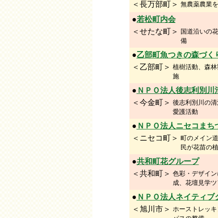
＜長万部町＞
無農薬農業
●
若松町内会
＜せたな町＞
国道沿いの
備
●
乙部町魚つきの森づく
＜乙部町＞
植樹活動、森林
施
●
ＮＰＯ法人後志利別川
＜今金町＞
後志利別川の清
愛護活動
●
ＮＰＯ法人ニセコまち
＜ニセコ町＞
町のメイン
民が花苗の
●
共和町花グループ
＜共和町＞
色彩・デザイン
成、花壇見学ツ
●
ＮＰＯ法人ネイティブ
＜旭川市＞
ホーストレッキ