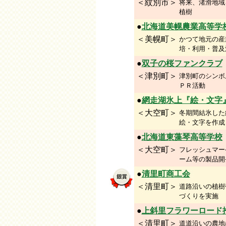
＜紋別市＞
将来、渚滑地域
植樹
●
北海道美幌農業高等学
＜美幌町＞
かつて地元の産
培・利用・普及
●
双子の桜ファンクラブ
＜津別町＞
津別町のシンボ
ＰＲ活動
●
網走湖氷上『絵・文字
＜大空町＞
冬期間結氷した
絵・文字を作成
●
北海道東藻琴高等学校
＜大空町＞
フレッシュマー
ーム等の製品開
●
清里町商工会
＜清里町＞
道路沿いの植樹
づくりを実施
●
上斜里フラワーロード
＜清里町＞
道道沿いの農地