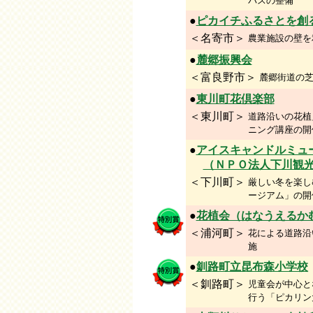
パスの整備
●
ピカイチふるさとを創
＜名寄市＞
農業施設の壁を
●
麓郷振興会
＜富良野市＞
麓郷街道の
●
東川町花倶楽部
＜東川町＞
道路沿いの花植
ニング講座の開
●
アイスキャンドルミュ
（ＮＰＯ法人下川観
＜下川町＞
厳しい冬を楽し
ージアム」の開
●
花植会（はなうえるか
＜浦河町＞
花による道路沿
施
●
釧路町立昆布森小学校
＜釧路町＞
児童会が中心と
行う「ピカリン