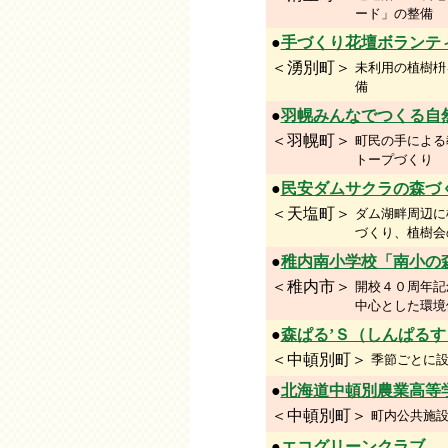
ード」の整備
●
手づくり花壇ボランテ
＜湧別町＞
未利用の植樹枡
備
●
羽幌みんなでつくる自
＜羽幌町＞
町民の手による
トープづくり
●
民安ダムサクラの森づ
＜天塩町＞
ダム湖畔周辺に
づくり、植樹会
●
稚内南小学校「南小の
＜稚内市＞
開校４０周年記
中心とした環境
●
森ぱる’Ｓ（しんぱるす
＜中頓別町＞
季節ごとに
●
北海道中頓別農業高等
＜中頓別町＞
町内公共施
●
エコグリーンクラブ