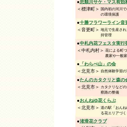
●
忠類川サケ・マス有効
＜標津町＞
国内初の河川で
の環境保護
●
十勝フラワーライン音
＜音更町＞
地元で生産され
持管理
●
中札内花フェスタ実行
＜中札内村＞
花による町
農家や一般
●
「わらべ山」の会
＜北見市＞
自然体験学習の
●
たんのカタクリと森の
＜北見市＞
カタクリなどの
察路の整備
●
おんねゆ花くらぶ
＜北見市＞
道の駅「おんね
る花エリアづく
●
渚滑花クラブ