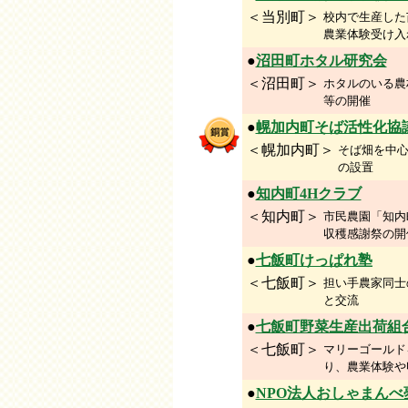
＜当別町＞
校内で生産した
農業体験受け入
●
沼田町ホタル研究会
＜沼田町＞
ホタルのいる農
等の開催
●
幌加内町そば活性化協
＜幌加内町＞
そば畑を中
の設置
●
知内町4Hクラブ
＜知内町＞
市民農園「知内
収穫感謝祭の開
●
七飯町けっぱれ塾
＜七飯町＞
担い手農家同士
と交流
●
七飯町野菜生産出荷組
＜七飯町＞
マリーゴールド
り、農業体験や
●
NPO法人おしゃまんべ