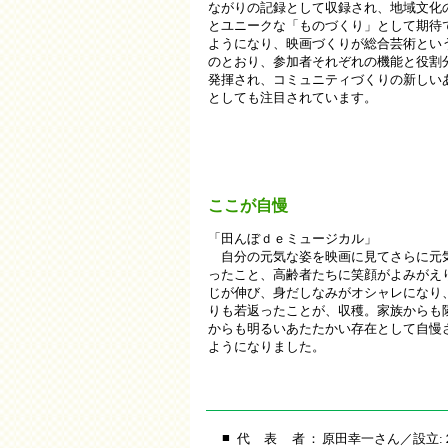
ながりの記録として収録され、地域文化
とユニークな「ものづくり」として期待
ようになり、映画づくりが総合芸術とい
のとおり、参加者それぞれの機能と役割
発揮され、コミュニティづくりの新しい
としても注目されています。
ここが自慢
「田んぼｄｅミュージカル」
自分の元気な姿を映画に見てさらに元
ったこと、高齢者たちに笑顔がよみがえ
じが伸び、身だしなみがオシャレになり
りも若返ったことが、収穫。家族からも
からも明るいあたたかい存在として自慢
ようになりました。
■
代
表
者
：
原田幸一さん／設立: