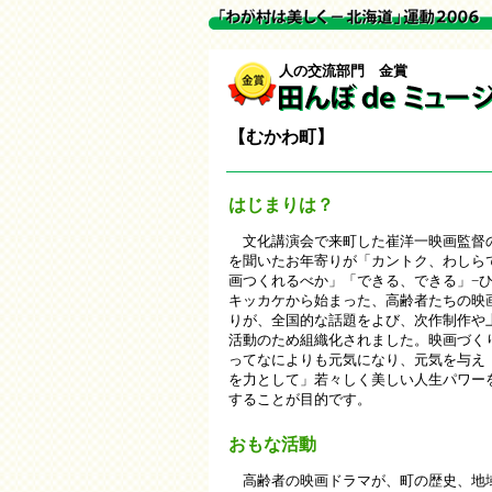
人の交流部門 金賞
【むかわ
町
】
はじまりは？
文化講演会で来町した崔洋一映画監督
を聞いたお年寄りが「カントク、わしら
画つくれるべか」「できる、できる」−
キッカケから始まった、高齢者たちの映
りが、全国的な話題をよび、次作制作や
活動のため組織化されました。映画づく
ってなによりも元気になり、元気を与え
を力として」若々しく美しい人生パワー
することが目的です。
おもな活動
高齢者の映画ドラマが、町の歴史、地