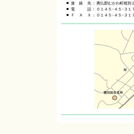
■
連
絡
先
：
勇払郡むかわ町穂別
■
電
話
：
０１４５−４５−３１
■
Ｆ
Ａ
Ｘ
：
０１４５−４５−３１