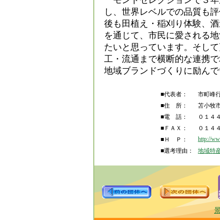
モンドセレクションで３年
し、世界レベルでの品質も評
後も田植え・稲刈り体験、酒
を通じて、市民に愛される地
たいと思っています。そして
工・流通まで横断的な連携で
地域ブランドづくりに励んで
■代表者：
市町峰行
■住 所：
苫小牧
■電 話：
０１４４
■ＦＡＸ：
０１４４
http://w
■Ｈ Ｐ：
■選考理由：
地域特