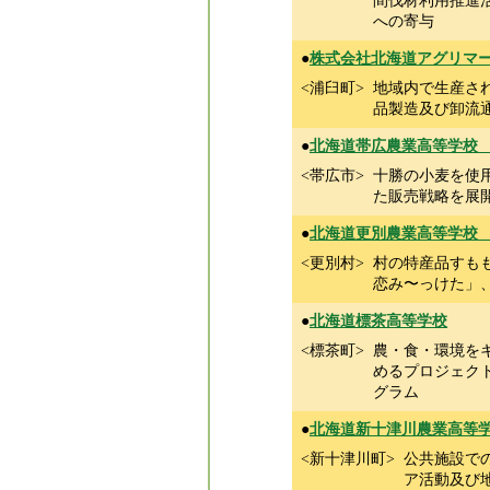
間伐材利用推進
への寄与
●
株式会社北海道アグリマ
<浦臼町>
地域内で生産さ
品製造及び卸流
●
北海道帯広農業高等学校
<帯広市>
十勝の小麦を使
た販売戦略を展
●
北海道更別農業高等学校
<更別村>
村の特産品すも
恋み〜っけた」
●
北海道標茶高等学校
<標茶町>
農・食・環境を
めるプロジェク
グラム
●
北海道新十津川農業高等
<新十津川町>
公共施設で
ア活動及び