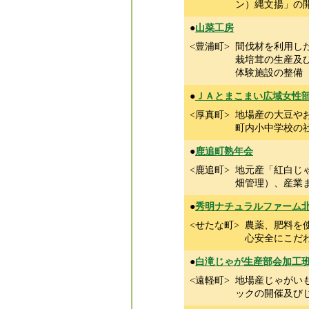
ン）縄文揚」の
●
山菜工房
<豊浦町>
間伐材を利用し
栽培茸の生産及
体験施設の整備
●
ＪＡとまこまい広域女性
<厚真町>
地場産の大豆や
町内小中学校の
●
鹿追町熟年会
<鹿追町>
地元産「紅白じ
畑管理）、産業
●
秀明ナチュラルファーム
<せたな町>
農薬、肥料を
心安全にこだ
●
白滝じゃが生産部会加工
<遠軽町>
地場産じゃがい
ックの開催及び