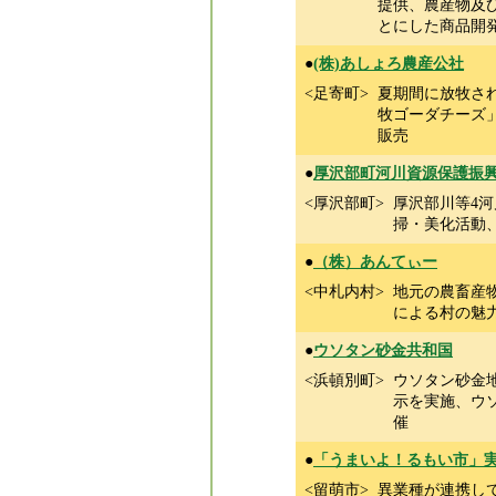
提供、農産物及
とにした商品開
●
(株)あしょろ農産公社
<足寄町>
夏期間に放牧さ
牧ゴーダチーズ
販売
●
厚沢部町河川資源保護振
<厚沢部町>
厚沢部川等4
掃・美化活動
●
（株）あんてぃー
<中札内村>
地元の農畜産
による村の魅
●
ウソタン砂金共和国
<浜頓別町>
ウソタン砂金
示を実施、ウ
催
●
「うまいよ！るもい市」
<留萌市>
異業種が連携し