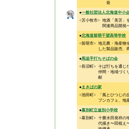
発
●
一般社団法人北海道中小
<苫小牧市>
地酒「美苫」
関連商品開発
●
北海道留萌千望高等学校
<留萌市>
地元農・海産物
した製品販売、
●
馬追手打ちそばの会
<長沼町>
そば打ちを通じ
仲間・地域づく
献
●
まきばの家
<池田町>
「風とひつじの
プンカフェ、地
●
幕別町立途別小学校
<幕別町>
十勝水田発祥の
代掻き〜田植え
統継承