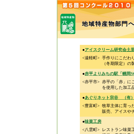
●
アイスクリーム研究会土
<遠軽町>
手作りにこだわ
（冬期限定）の
●
赤平よりみちの駅「幌岡S
<赤平市>
赤平の「赤」に
を使用した加工
●
あぐりネット宗谷 （有
<豊富町>
牧草主体に育っ
販売、アイスや
●
味菜工房
<八雲町>
レストラン味菜