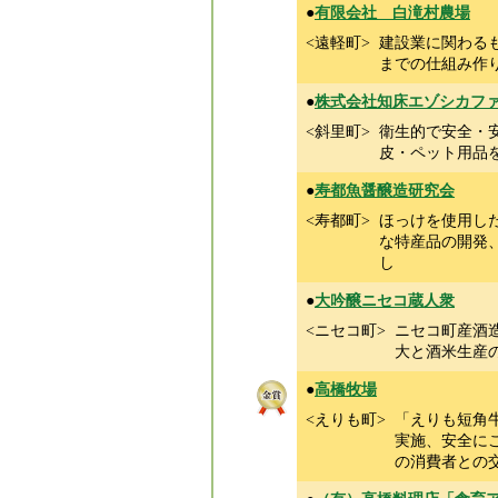
●
有限会社 白滝村農場
<遠軽町>
建設業に関わる
までの仕組み作
●
株式会社知床エゾシカフ
<斜里町>
衛生的で安全・
皮・ペット用品
●
寿都魚醤醸造研究会
<寿都町>
ほっけを使用し
な特産品の開発
し
●
大吟醸ニセコ蔵人衆
<ニセコ町>
ニセコ町産酒
大と酒米生産
●
高橋牧場
<えりも町>
「えりも短角
実施、安全に
の消費者との