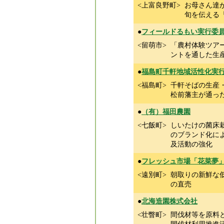
<上富良野町>
お母さん達
旬を伝える
●
フィールドるもい実行委
<留萌市>
「農村体験ツア
ントを通した生
●
福島町千軒地域活性化実
<福島町>
千軒そばの生産
松前藩主が通っ
●
（有）福田農園
<七飯町>
しいたけの菌床
のブランド化に
及活動の強化
●
フレッシュ市場「花菜夢
<遠別町>
朝取りの新鮮な
の直売
●
北海造園株式会社
<壮瞥町>
間伐材等を原料