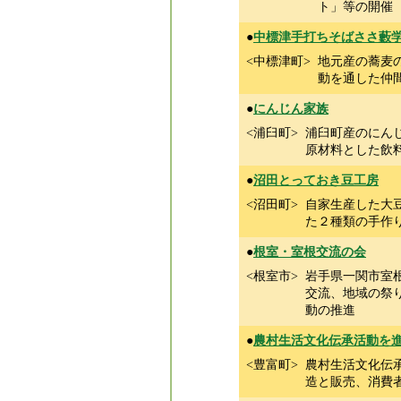
ト」等の開催
●
中標津手打ちそばささ藪
<中標津町>
地元産の蕎麦
動を通した仲
●
にんじん家族
<浦臼町>
浦臼町産のにん
原材料とした飲
●
沼田とっておき豆工房
<沼田町>
自家生産した大
た２種類の手作
●
根室・室根交流の会
<根室市>
岩手県一関市室
交流、地域の祭
動の推進
●
農村生活文化伝承活動を
<豊富町>
農村生活文化伝
造と販売、消費