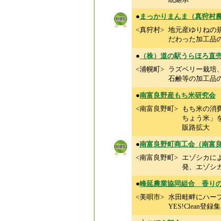
●
まっかりまんま（真狩村
<真狩村>
地元産ゆりねの規
だわった加工品
●
（株）道の駅うらほろ直
<浦幌町>
ラズベリー栽培
石鹸等の加工品
●
南富良野産もち米研究会
<南富良野町>
もち米の消
ちょう米」
販路拡大
●
南富良野町商工会（南富
<南富良野町>
エゾシカに
発、エゾシ
●
峰延農業協同組合 香り
<美唄市>
水田畦畔にハー
YES!Clean