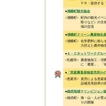
ＰＲ・提供する
●
浦幌町観光協会
<浦幌町>
町内の観光イベ
取りなど）の主
域の交流
●
浦幌町クリーン農産物生
<浦幌町>
化学肥料に頼ら
力控えた農作物
●
Ａ・Ｃネットワークグル
<札幌市>
農産物加工・消
に「農業」、「
●
「恵庭農畜産物直売所か
<恵庭市>
直売による恵庭
品補充等効率の
●
雄武地域マリンビジョン
<雄武町>
海・山・人が育
りの開催