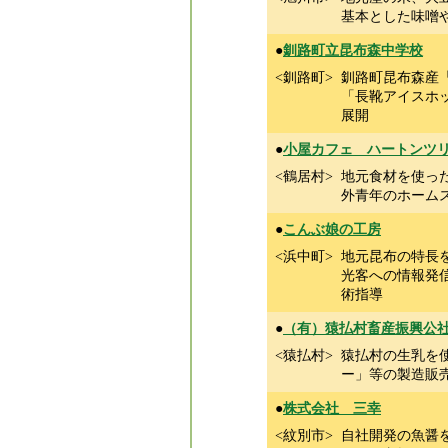
基本とした味噌
●
釧路町立昆布森中学校
<釧路町>
釧路町昆布森産
「長靴アイスホ
展開
●
小屋カフェ ハートンツ
<鶴居村>
地元食材を使っ
外青年のホーム
●
こんぶ娘の工房
<浜中町>
地元昆布の特長
光客への情報発
術指導
●
（有）猿払村畜産振興公
<猿払村>
猿払村の生乳を
ー」等の製造販
●
株式会社 三幸
<紋別市>
自社開発の魚醤