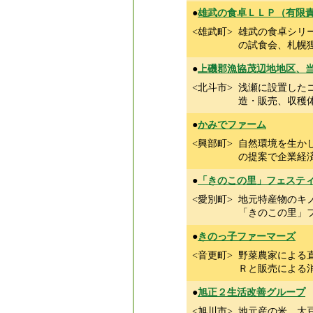
●
雄武の食卓ＬＬＰ（有限
<雄武町>
雄武の食卓シリ
の試食会、札幌
●
上磯郡漁協茂辺地地区、
<北斗市>
浅瀬に設置した
造・販売、収穫
●
かみでファーム
<興部町>
自然環境を生か
の提案で企業経
●
「きのこの里」フェステ
<愛別町>
地元特産物のキ
「きのこの里」
●
きのっ子ファーマーズ
<音更町>
野菜農家による
Ｒと販売による
●
旭正２生活改善グループ
<旭川市>
地元産の米、大