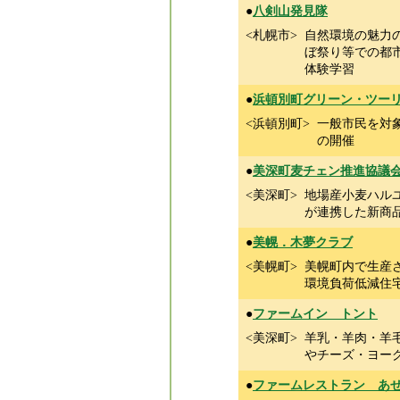
●
八剣山発見隊
<札幌市>
自然環境の魅力
ぼ祭り等での都
体験学習
●
浜頓別町グリーン・ツー
<浜頓別町>
一般市民を対
の開催
●
美深町麦チェン推進協議
<美深町>
地場産小麦ハル
が連携した新商
●
美幌．木夢クラブ
<美幌町>
美幌町内で生産
環境負荷低減住
●
ファームイン トント
<美深町>
羊乳・羊肉・羊
やチーズ・ヨー
●
ファームレストラン あ