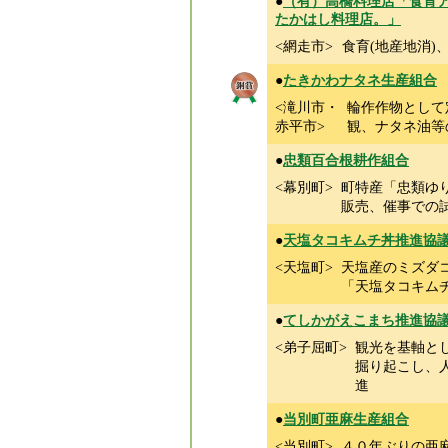
●
（有）高橋料理店「食育
たかはし料理店。」
<網走市>
食育(地産地消
●
たきかわナタネ生産組合
<滝川市・
輪作作物として
赤平市>
観、ナタネ油等
●
忠類百合根耕作組合
<幕別町>
町特産「忠類ゆ
販売、催事での
●
天塩タコキムチ丼推進協
<天塩町>
天塩産のミズダ
「天塩タコキム
●
てしかがえこまち推進協
<弟子屈町>
観光を基軸と
掘り起こし、
進
●
当別町亜麻生産組合
<当別町>
４０年ぶりの亜