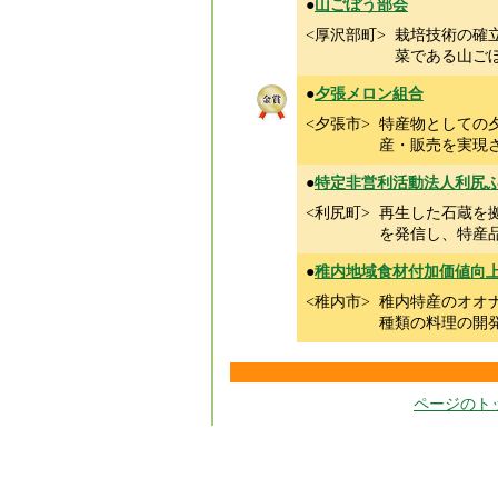
●
山ごぼう部会
<厚沢部町>
栽培技術の確
菜である山ご
●
夕張メロン組合
<夕張市>
特産物としての
産・販売を実現
●
特定非営利活動法人利尻
<利尻町>
再生した石蔵を
を発信し、特産
●
稚内地域食材付加価値向
<稚内市>
稚内特産のオオ
種類の料理の開
ページのト