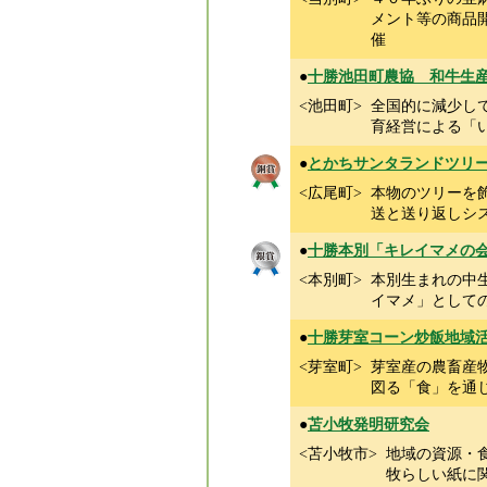
メント等の商品
催
●
十勝池田町農協 和牛生
<池田町>
全国的に減少し
育経営による「
●
とかちサンタランドツリ
<広尾町>
本物のツリーを
送と送り返しシ
●
十勝本別「キレイマメの
<本別町>
本別生まれの中
イマメ」として
●
十勝芽室コーン炒飯地域
<芽室町>
芽室産の農畜産
図る「食」を通
●
苫小牧発明研究会
<苫小牧市>
地域の資源・
牧らしい紙に