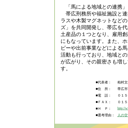
「馬による地域との連携」
帯広刑務所や福祉施設と連
ラスや木製マグネットなどの
ズ」を共同開発し、帯広を代
土産品の１つとなり、雇用創
にもなっています。また、ホ
ピーや出前事業などによる馬
活動も行っており、地域との
が広がり、その親密さも増し
す。
■代表者：
柏村文
■住 所：
帯広市
■電 話：
０１５
■ＦＡＸ：
０１５
http:/
■Ｈ Ｐ：
■選考理由：
人の交